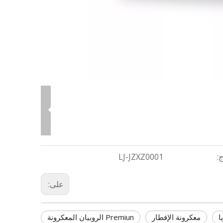
:
LJ-JZXZ0001
على:
ا
معكرونة الإفطار
Premiun الروبيان المعكرونة