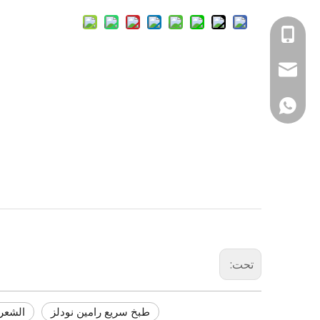
هاتف
بريد إلكتروني
Whatsapp
تحت:
طبخ سريع رامين نودلز
الشعر