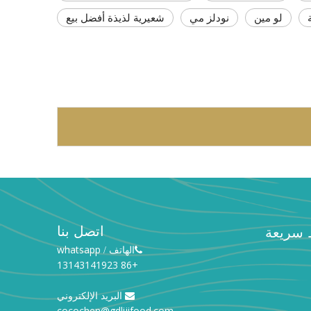
لو مين
نودلز مي
شعيرية لذيذة أفضل بيع
اتصل بنا
 سريعة
الهاتف
whatsapp
/

+86 13143141923
البريد الإلكتروني

cocochen@gdlijifood.com