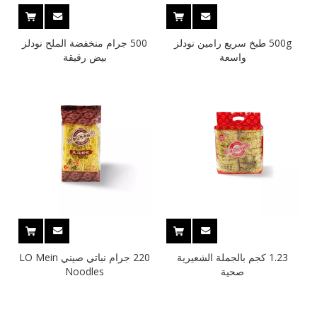
500g طبخ سريع رامين نودلز
500 جرام منخفضة الملح نودلز
واسعة
بيض رقيقة
1.23 كجم بالجملة الشعيرية
220 جرام نباتي صيني LO Mein
صحية
Noodles