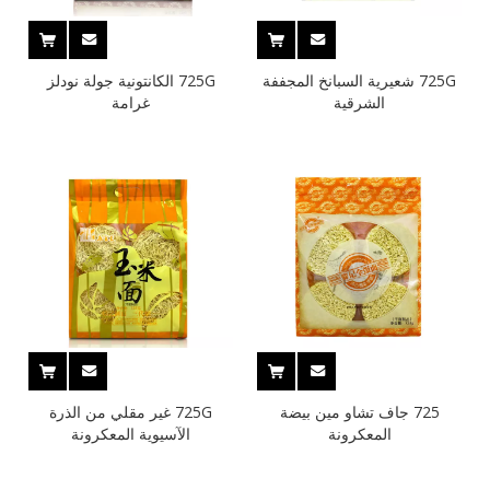
725G شعيرية السبانخ المجففة
725G الكانتونية جولة نودلز
الشرقية
غرامة
725 جاف تشاو مين بيضة
725G غير مقلي من الذرة
المعكرونة
الآسيوية المعكرونة