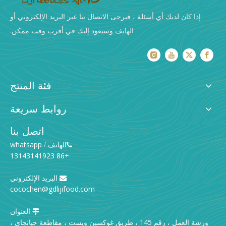
إذا كان لديك أي أسئلة ، فيرجى الاتصال بنا عبر البريد الإلكتروني أو
الهاتف وسنعود إليك في أقرب وقت ممكن.
فئة المنتج
روابط سريعة
اتصل بنا
الهاتف
whatsapp
/

+86 13143141923
البريد الإلكتروني

cocochen@gdlijifood.com
العنوان

ورشة العمل ، رقم 145 ، طريق غوكسين ويست ، مقاطعة جيانجاي ،